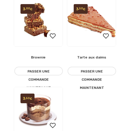
3
3
,00
,50
€
€
Brownie
Tarte aux daims
Ajouter
Ajouter
à la
à la
PASSER UNE
PASSER UNE
COMMANDE
COMMANDE
liste
liste
MAINTENANT
MAINTENANT
d’envies
d’envies
3
,50
€