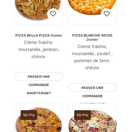
PIZZA BELLA PIZZA Junior
PIZZA BLANCHE NEIGE
Ajouter
Ajouter
Junior
Crème fraîche,
Crème fraîche,
à la
à la
mozzarella, jambon,
mozzarella , poulet ,
chèvre.
liste
liste
pommes de terre,
chèvre.
d’envies
d’envies
PASSER UNE
COMMANDE
PASSER UNE
MAINTENANT
COMMANDE
MAINTENANT
10
10
,00
,00
€
€