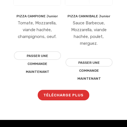
PIZZA CAMPIONE Junior
PIZZA CANNIBALE Junior
Ajouter
Ajouter
Tomate, Mozzarella,
Sauce Barbecue,
à la
à la
viande hachée,
Mozzarella, viande
champignons, oeuf.
hachée, poulet,
liste
liste
merguez.
d’envies
d’envies
PASSER UNE
PASSER UNE
COMMANDE
COMMANDE
MAINTENANT
MAINTENANT
TÉLÉCHARGE PLUS