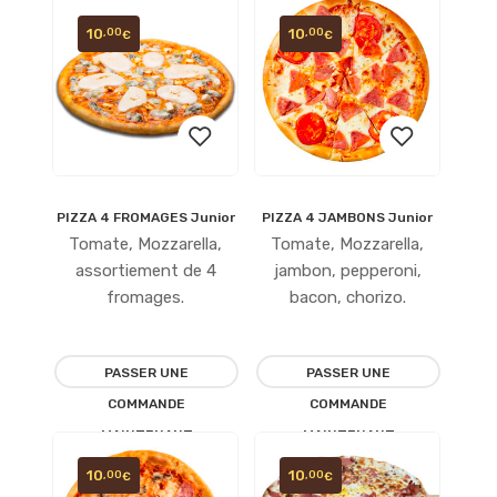
10
10
,00
,00
€
€
PIZZA 4 FROMAGES Junior
PIZZA 4 JAMBONS Junior
Ajouter
Ajouter
Tomate, Mozzarella,
Tomate, Mozzarella,
à la
à la
assortiement de 4
jambon, pepperoni,
fromages.
bacon, chorizo.
liste
liste
d’envies
d’envies
PASSER UNE
PASSER UNE
COMMANDE
COMMANDE
MAINTENANT
MAINTENANT
10
10
,00
,00
€
€