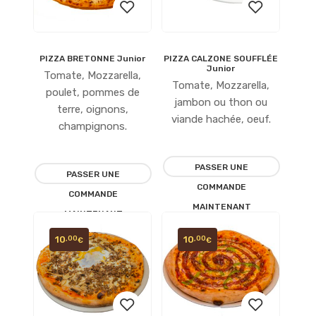
PIZZA BRETONNE Junior
PIZZA CALZONE SOUFFLÉE
Ajouter
Ajouter
Junior
Tomate, Mozzarella,
Tomate, Mozzarella,
à la
à la
poulet, pommes de
jambon ou thon ou
terre, oignons,
liste
liste
viande hachée, oeuf.
champignons.
d’envies
d’envies
PASSER UNE
PASSER UNE
COMMANDE
COMMANDE
MAINTENANT
MAINTENANT
10
10
,00
,00
€
€