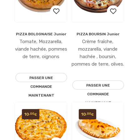
PIZZA BOLOGNAISE Junior
PIZZA BOURSIN Junior
Ajouter
Ajouter
Tomate, Mozzarella,
Crème fraîche,
à la
à la
viande hachée, pommes
mozzarella, viande
de terre, oignons
hachée , boursin,
liste
liste
pommes de terre, olives.
d’envies
d’envies
PASSER UNE
PASSER UNE
COMMANDE
COMMANDE
MAINTENANT
MAINTENANT
10
10
,00
,00
€
€