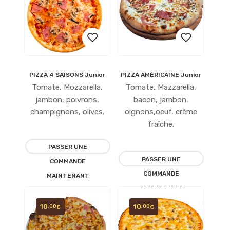
PIZZA 4 SAISONS Junior
PIZZA AMÉRICAINE Junior
Ajouter
Ajouter
Tomate, Mozzarella,
Tomate, Mazzarella,
à la
à la
jambon, poivrons,
bacon, jambon,
champignons, olives.
oignons,oeuf, crème
liste
liste
fraîche.
d’envies
d’envies
PASSER UNE
PASSER UNE
COMMANDE
COMMANDE
MAINTENANT
MAINTENANT
10
10
,00
,00
€
€