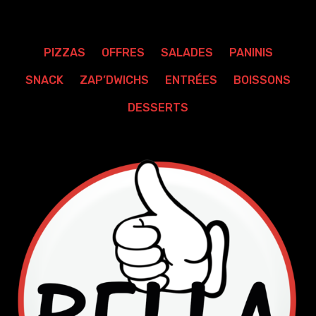
PIZZAS
OFFRES
SALADES
PANINIS
SNACK
ZAP’DWICHS
ENTRÉES
BOISSONS
DESSERTS