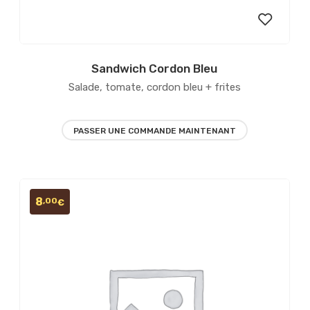
Sandwich Cordon Bleu
er
Ajouter
Salade, tomate, cordon bleu + frites
à la
liste
PASSER UNE COMMANDE MAINTENANT
ies
d’envies
8
,00
€