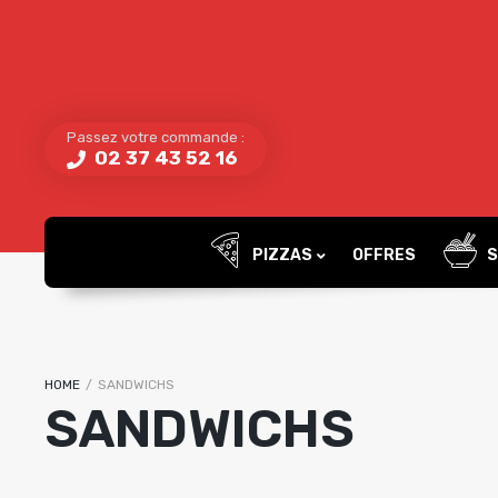
Passez votre commande :
02 37 43 52 16
PIZZAS
OFFRES
S
HOME
/
SANDWICHS
SANDWICHS