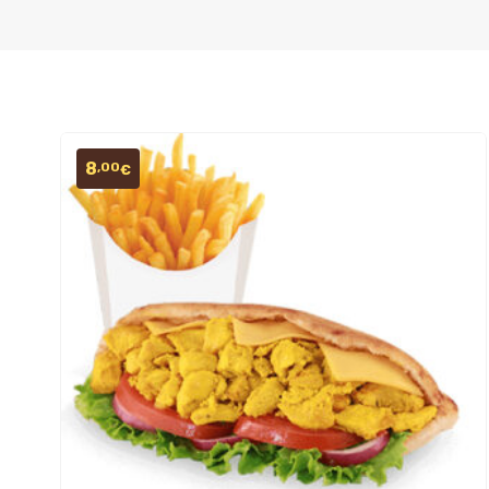
8
,00
€