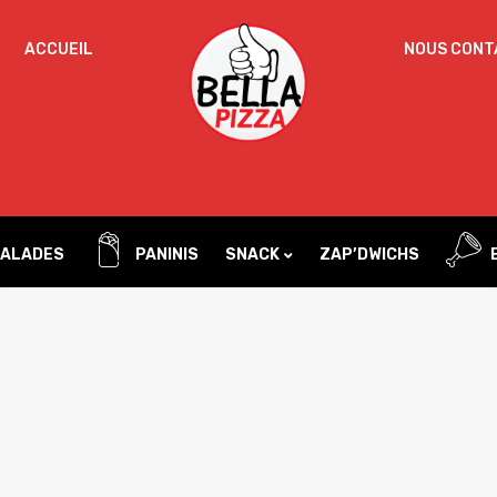
ACCUEIL
NOUS CONT
Un
MOT DE PASSE
*
d
Vo
ac
SE SOUVENIR DE MOI
l’
IDENTIFICATION
no
ALADES
PANINIS
SNACK
ZAP’DWICHS
Mot de passe perdu ?
Tacos
Sandwichs