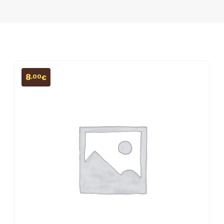
8
,00
€