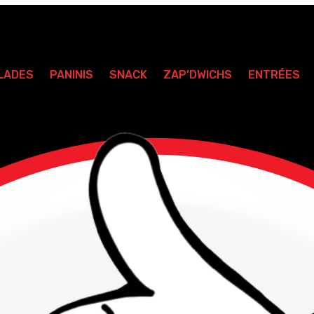
LADES
PANINIS
SNACK
ZAP’DWICHS
ENTRÉES