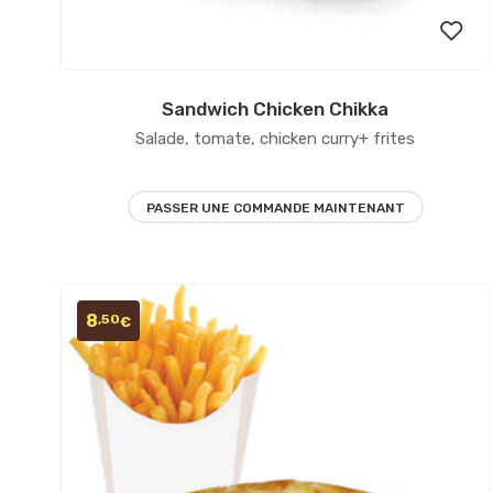
Sandwich Chicken Chikka
Ajout
Salade, tomate, chicken curry+ frites
à la
liste
PASSER UNE COMMANDE MAINTENANT
d’env
8
,50
€