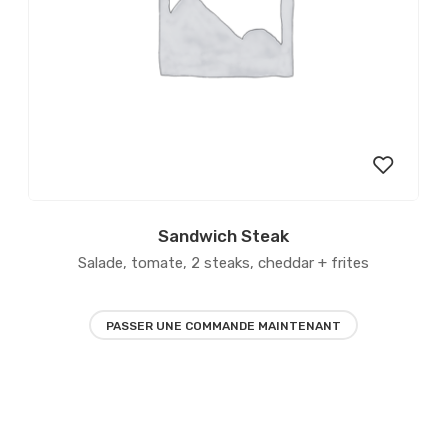
Sandwich Steak
er
Ajouter
Salade, tomate, 2 steaks, cheddar + frites
à la
liste
PASSER UNE COMMANDE MAINTENANT
ies
d’envies