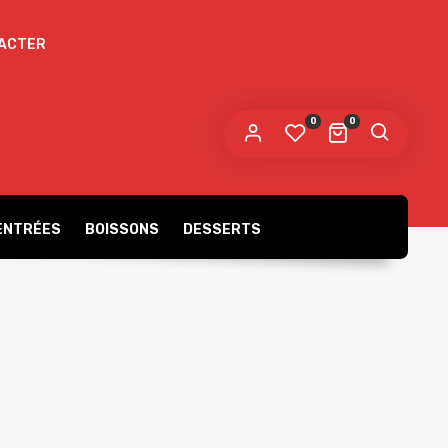
ACTER
 mot de passe sera envoyé vers votre adresse
e messagerie.
0
0
s données personnelles seront utilisées pour vous
compagner au cours de votre visite du site web, gérer
accès à votre compte, et pour d’autres raisons décrites dans
politique de confidentialité
tre
.
ENTRÉES
BOISSONS
DESSERTS
S’ENREGISTRER
Burgers