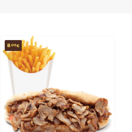
8
,00
€