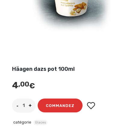
Häagen dazs pot 100ml
4
,00
€
COMMANDEZ
catégorie
Glaces