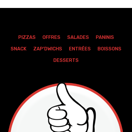
PIZZAS
OFFRES
SALADES
PANINIS
SNACK
ZAP’DWICHS
ENTRÉES
BOISSONS
DESSERTS