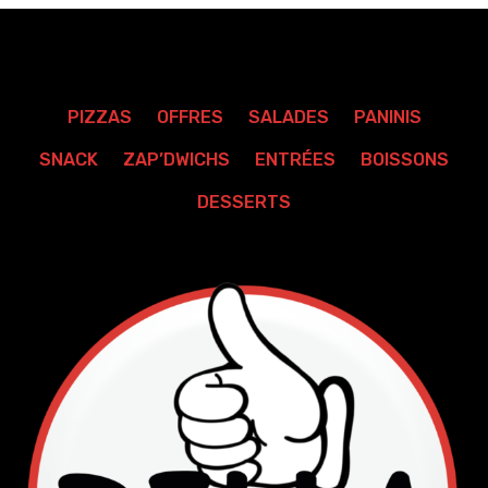
PIZZAS
OFFRES
SALADES
PANINIS
SNACK
ZAP’DWICHS
ENTRÉES
BOISSONS
DESSERTS