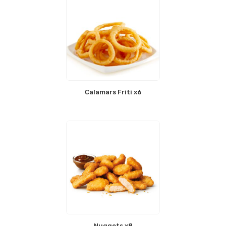
Calamars Friti x6
Nuggets x8