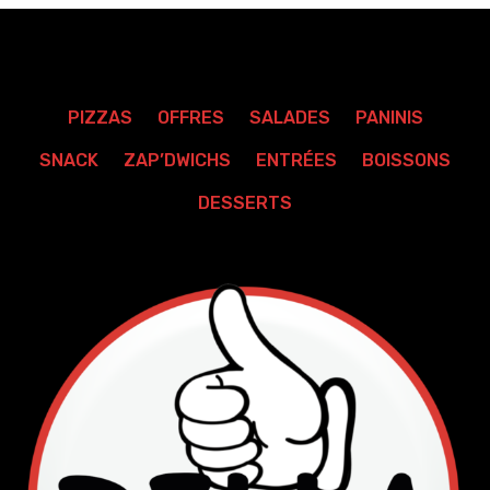
PIZZAS
OFFRES
SALADES
PANINIS
SNACK
ZAP’DWICHS
ENTRÉES
BOISSONS
DESSERTS